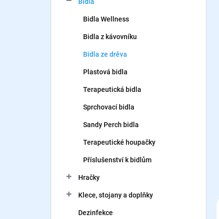
Bidla
í
p
Bidla Wellness
a
n
Bidla z kávovníku
e
Bidla ze drěva
l
Plastová bidla
Terapeutická bidla
Sprchovací bidla
Sandy Perch bidla
Terapeutické houpačky
Příslušenství k bidlům
Hračky
Klece, stojany a doplňky
Dezinfekce