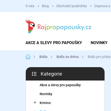
Přejít
O nás
Blog
Obchodní podmínky
Doprava a 
na
obsah
AKCE A SLEVY PRO PAPOUŠKY
NOVINKY
Domů
Bidla
Bidla ze drěva
Bidlo pro ptáky
P
Kategorie
o
Přeskočit
s
kategorie
t
Akce a slevy pro papoušky
r
Novinky
a
n
Krmivo
n