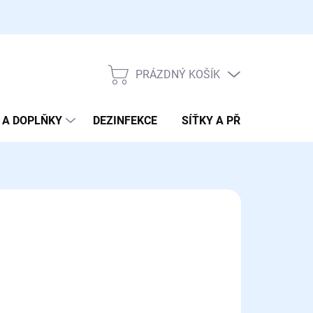
PRÁZDNÝ KOŠÍK
NÁKUPNÍ
KOŠÍK
 A DOPLŇKY
DEZINFEKCE
SÍŤKY A PŘENOSKY
25 Kč
ná
LADEM
(4 KS)
:
EME DORUČIT