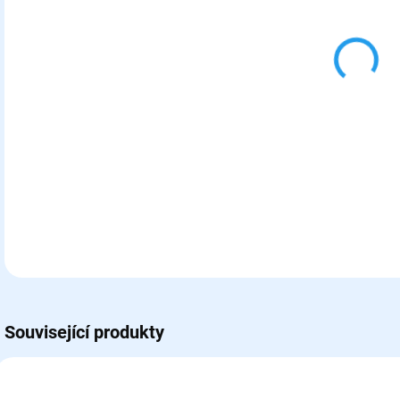
10.
MOŽ
Bidl
DETA
Související produkty
H76124