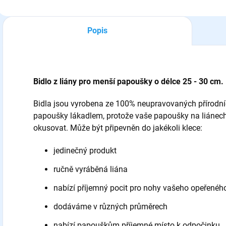
Popis
Bidlo z liány pro menší papoušky o délce 25 - 30 cm.
Bidla jsou vyrobena ze 100% neupravovaných přírodních
papoušky lákadlem, protože vaše papoušky na liánech
okusovat. Může být připevněn do jakékoli klece:
jedinečný produkt
ručně vyráběná liána
nabízí příjemný pocit pro nohy vašeho opeřeného
dodáváme v různých průměrech
nabízí papouškům příjemné místo k odpočinku