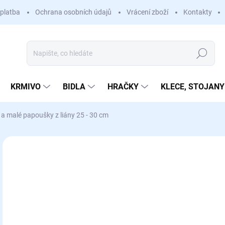
platba
Ochrana osobních údajů
Vrácení zboží
Kontakty
Hledat
KRMIVO
BIDLA
HRAČKY
KLECE, STOJANY
 a malé papoušky z liány 25 - 30 cm
Neohodnoceno
Podrobnosti hodnocení
3
Měr
SK
cena
MŮŽ
DO: