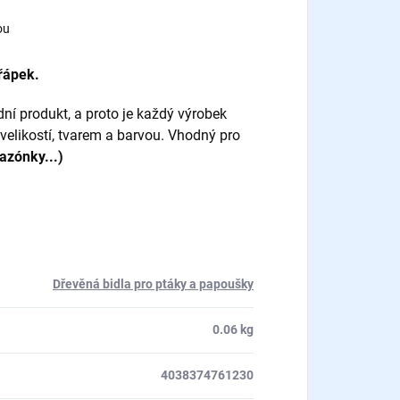
ou
řápek.
ní produkt, a proto je každý výrobek
 velikostí, tvarem a barvou. Vhodný pro
azónky...)
Dřevěná bidla pro ptáky a papoušky
0.06 kg
4038374761230