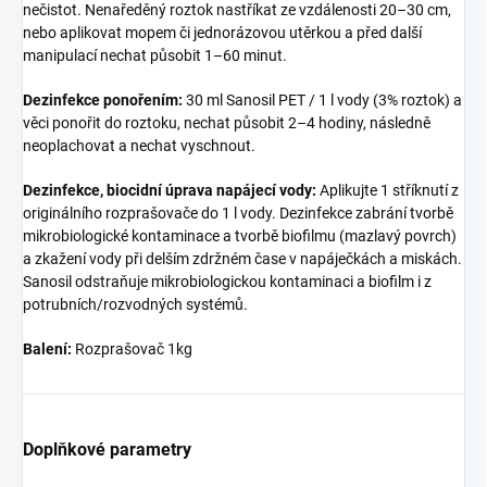
nečistot. Nenaředěný roztok nastříkat ze vzdálenosti 20–30 cm,
nebo aplikovat mopem či jednorázovou utěrkou a před další
manipulací nechat působit 1–60 minut.
Dezinfekce ponořením:
30 ml Sanosil PET / 1 l vody (3% roztok) a
věci ponořit do roztoku, nechat působit 2–4 hodiny, následně
neoplachovat a nechat vyschnout.
Dezinfekce, biocidní úprava napájecí vody:
Aplikujte 1 stříknutí z
originálního rozprašovače do 1 l vody. Dezinfekce zabrání tvorbě
mikrobiologické kontaminace a tvorbě biofilmu (mazlavý povrch)
a zkažení vody při delším zdržném čase v napáječkách a miskách.
Sanosil odstraňuje mikrobiologickou kontaminaci a biofilm i z
potrubních/rozvodných systémů.
Balení:
Rozprašovač 1kg
Doplňkové parametry