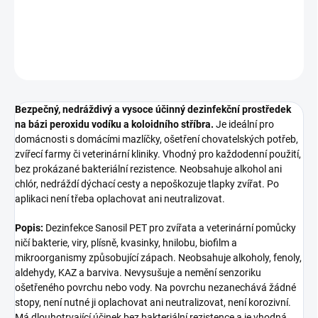
Bezpečný, nedráždivý a vysoce účinný dezinfekční pros
DETAILNÍ INFORMACE
ZEPTAT SE
HLÍDAT
Bezpečný, nedráždivý a vysoce účinný dezinfekční prostředek
na bázi peroxidu vodíku a koloidního stříbra.
Je ideální pro
domácnosti s domácími mazlíčky, ošetření chovatelských potřeb,
zvířecí farmy či veterinární kliniky. Vhodný pro každodenní použití,
bez prokázané bakteriální rezistence. Neobsahuje alkohol ani
chlór, nedráždí dýchací cesty a nepoškozuje tlapky zvířat. Po
aplikaci není třeba oplachovat ani neutralizovat.
Popis:
Dezinfekce Sanosil PET pro zvířata a veterinární pomůcky
ničí bakterie, viry, plísně, kvasinky, hnilobu, biofilm a
mikroorganismy způsobující zápach. Neobsahuje alkoholy, fenoly,
aldehydy, KAZ a barviva. Nevysušuje a nemění senzoriku
ošetřeného povrchu nebo vody. Na povrchu nezanechává žádné
stopy, není nutné ji oplachovat ani neutralizovat, není korozivní.
Má dlouhotrvající účinek bez bakteriální rezistence a je vhodná