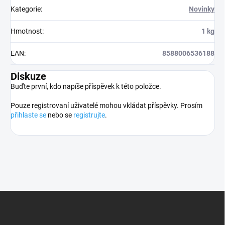
Kategorie
:
Novinky
Hmotnost
:
1 kg
EAN
:
8588006536188
Diskuze
Buďte první, kdo napíše příspěvek k této položce.
Pouze registrovaní uživatelé mohou vkládat příspěvky. Prosím
přihlaste se
nebo se
registrujte
.
Z
á
p