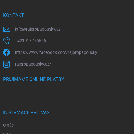
a
t
í
KONTAKT
info
@
rajpropapousky.cz
+421918776655
https://www.facebook.com/rajpropapousky
rajpropapousky.cz/
PŘIJÍMÁME ONLINE PLATBY
INFORMACE PRO VÁS
O nás