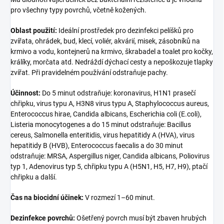
pro všechny typy povrchů, včetně kožených.
Oblast použití:
Ideální prostředek pro dezinfekci pelíšků pro
zvířata, ohrádek, bud, klecí, voliér, akvárií, misek, zásobníků na
krmivo a vodu, kontejnerů na krmivo, škrabadel a toalet pro kočky,
králíky, morčata atd. Nedráždí dýchací cesty a nepoškozuje tlapky
zvířat. Při pravidelném používání odstraňuje pachy.
Účinnost:
Do 5 minut odstraňuje: koronavirus, H1N1 prasečí
chřipku, virus typu A, H3N8 virus typu A, Staphylococcus aureus,
Enterococcus hirae, Candida albicans, Escherichia coli (E.coli),
Listeria monocytogenes a do 15 minut odstraňuje: Bacillus
cereus, Salmonella enteritidis, virus hepatitidy A (HVA), virus
hepatitidy B (HVB), Enterococcus faecalis a do 30 minut
odstraňuje: MRSA, Aspergillus niger, Candida albicans, Poliovirus
typ 1, Adenovirus typ 5, chřipku typu A (H5N1, H5, H7, H9), ptačí
chřipku a další.
Čas na biocidní účinek:
V rozmezí 1–60 minut.
Dezinfekce povrchů:
Ošetřený povrch musí být zbaven hrubých