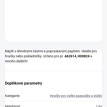
−
+
Přidat do košíku
DIY-náplň pro truhlu 62614.
DETAILNÍ INFORMACE
ZEPTAT SE
HLÍDAT
Náplň s dřevěnými částmi a popraskaným papírem. Ideální pro
hračky nebo pokladničky. Určeno pro pr.
A62614, H00824
a
mnoho dalších!
Doplňkové parametry
Kategorie
:
Hračky pro velké papoušky a ptáky
Hmotnost
:
1 kg