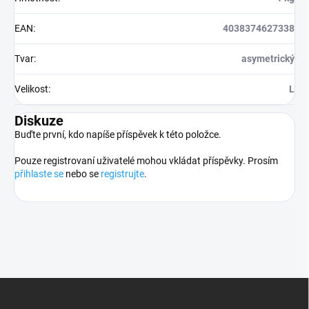
EAN
:
4038374627338
Tvar
:
asymetrický
Velikost
:
L
Diskuze
Buďte první, kdo napíše příspěvek k této položce.
Pouze registrovaní uživatelé mohou vkládat příspěvky. Prosím
přihlaste se
nebo se
registrujte
.
Z
á