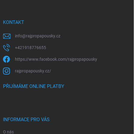
p
a
t
í
KONTAKT
info
@
rajpropapousky.cz
+421918776655
https://www.facebook.com/rajpropapousky
rajpropapousky.cz/
PŘIJÍMÁME ONLINE PLATBY
INFORMACE PRO VÁS
O nás