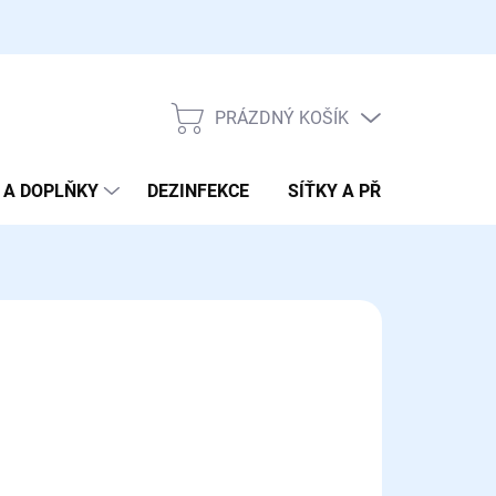
PRÁZDNÝ KOŠÍK
NÁKUPNÍ
KOŠÍK
 A DOPLŇKY
DEZINFEKCE
SÍŤKY A PŘENOSKY
170 Kč
ná
LADEM
(3 KS)
:
EME DORUČIT