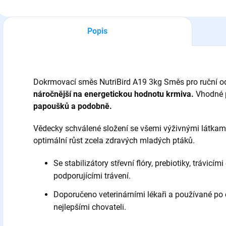
podobně. Balení:
800g
Popis
Dokrmovací směs NutriBird A19 3kg Směs pro ruční o
náročnější na energetickou hodnotu krmiva.
Vhodné 
papoušků a podobně.
Vědecky schválené složení se všemi výživnými látkami, 
optimální růst zcela zdravých mladých ptáků.
Se stabilizátory střevní flóry, prebiotiky, trávic
podporujícími trávení.
Doporučeno veterinárními lékaři a používané po 
nejlepšími chovateli.