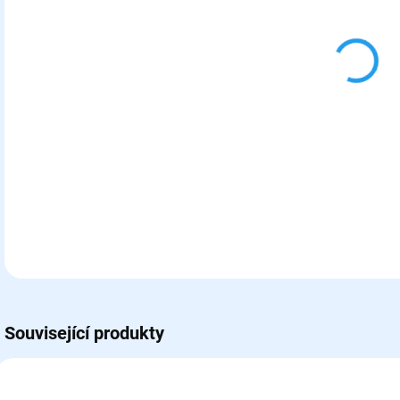
11.
MOŽ
Smě
mláď
Bale
DETA
Související produkty
422171