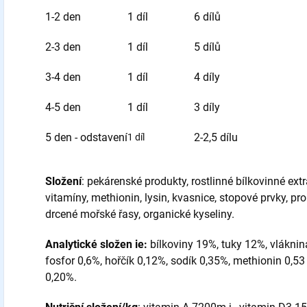
1-2 den
1 díl
6 dílů
2-3 den
1 díl
5 dílů
3-4 den
1 díl
4 díly
4-5 den
1 díl
3 díly
5 den - odstavení
2-2,5 dílu
1 díl
Složení
: pekárenské produkty, rostlinné bílkovinné extra
vitamíny, methionin, lysin, kvasnice, stopové prvky, pr
drcené mořské řasy, organické kyseliny.
Analytické složen ie:
bílkoviny 19%, tuky 12%, vláknin
fosfor 0,6%, hořčík 0,12%, sodík 0,35%, methionin 0,53 
0,20%.