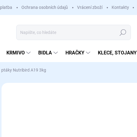
platba
Ochrana osobních údajů
Vrácení zboží
Kontakty
Hledat
KRMIVO
BIDLA
HRAČKY
KLECE, STOJANY
ptáky Nutribird A19 3kg
Neohodnoceno
Podrobnosti hodnocení
1 
Měr
SK
cena
MŮŽ
DO: