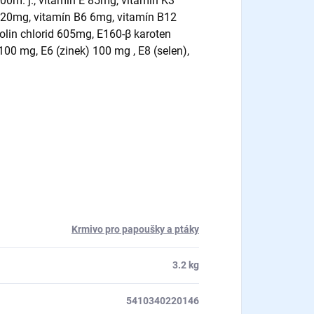
500m. j., vitamín E 85mg, vitamín K3
 20mg, vitamín B6 6mg, vitamín B12
olin chlorid 605mg, E160-β karoten
00 mg, E6 (zinek) 100 mg , E8 (selen),
Krmivo pro papoušky a ptáky
3.2 kg
5410340220146