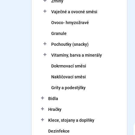
Zrniny
í
p
Vaječné a ovocné směsi
a
n
Ovoco- hmyzožravé
e
Granule
l
Pochoutky (snacky)
Vitamíny, barva a minerály
Dokrmovací směsi
Nakličovací směsi
Grity a podestýlky
Bidla
Hračky
Klece, stojany a doplňky
Dezinfekce