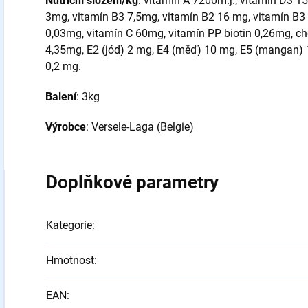
Nutriční složení/kg
: vitamin A 7200m.j., vitamin D3 1
3mg, vitamín B3 7,5mg, vitamín B2 16 mg, vitamín B3
0,03mg, vitamín C 60mg, vitamín PP biotin 0,26mg, ch
4,35mg, E2 (jód) 2 mg, E4 (měď) 10 mg, E5 (mangan) 1
0,2 mg.
Balení
: 3kg
Výrobce
: Versele-Laga (Belgie)
Doplňkové parametry
Kategorie
:
Hmotnost
:
EAN
: