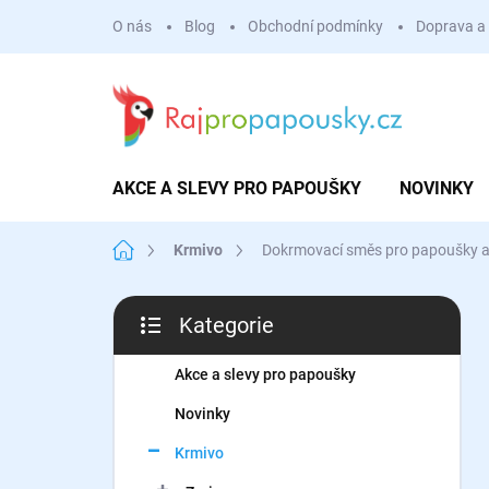
Přejít
O nás
Blog
Obchodní podmínky
Doprava a 
na
obsah
AKCE A SLEVY PRO PAPOUŠKY
NOVINKY
Domů
Krmivo
Dokrmovací směs pro papoušky a 
P
Kategorie
o
Přeskočit
s
kategorie
t
Akce a slevy pro papoušky
r
Novinky
a
n
Krmivo
n