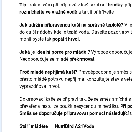
Tip
: pokud vám při přípravě v kaši vznikají
hrudky
, př
rozmíchejte ve vlažné vodě
a tak ji přihřívejte
Jak udržím připravenou kaši na správné teplotě?
V je
do další nádoby kde je teplá voda. Dávejte pozor, aby
mohli byste tak
popálit hrvol.
Jaká je ideální porce pro mládě ?
Výrobce doporučuje
Nedoporučuje se mládě
překrmovat
.
Proč mládě nepřijímá kaši?
Pravděpodobně je směs stu
přesto mládě potravu nepřijímá, konzultujte stav s vete
vyprazdňoval hrvol.
Dokrmovací kaše se připraví tak, že se směs smíchá s 
převařená resp. lze použít nesycenou minerálku.
Při p
Směs se doporučuje připravovat pomocí následující t
Stáří mláděte
NutriBird A21
Voda