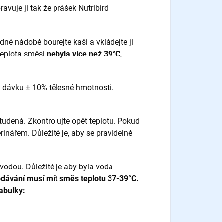
ipravuje ji tak že prášek Nutribird
dné nádobě bourejte kaši a vkládejte ji
 teplota směsi
nebyla více než 39°C
,
 dávku ± 10% tělesné hmotnosti.
dená. Zkontrolujte opět teplotu. Pokud
rinářem. Důležité je, aby se pravidelně
vodou. Důležité je aby byla voda
odávání musí mít směs teplotu 37-39°C.
abulky: