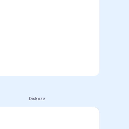
8.2026
NOSTI DORUČENÍ
−
+
Přidat do košíku
radní dvířka ke mřížím.
ILNÍ INFORMACE
ZEPTAT SE
HLÍDAT
Diskuze