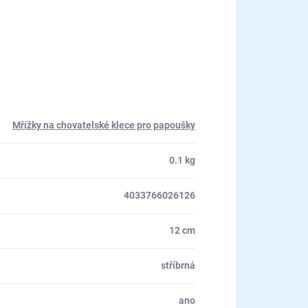
Mřížky na chovatelské klece pro papoušky
0.1 kg
4033766026126
12 cm
stříbrná
ano