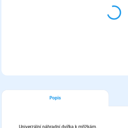
10.
MOŽ
Náh
DETA
Popis
Univerzální náhradní dvířka k mřížkám.