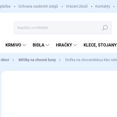
platba
Ochrana osobních údajů
Vrácení zboží
Kontakty
Hledat
KRMIVO
BIDLA
HRAČKY
KLECE, STOJANY
 klecí
Mřížky na chovné boxy
Dvířka na chovatelskou klec ne
Neohodnoceno
Podrobnosti hodnocení
ZNAČKA
1
Měr
SK
cena
MŮŽ
DO: