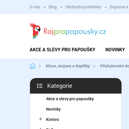
Přejít
O nás
Blog
Obchodní podmínky
Doprava a 
na
obsah
AKCE A SLEVY PRO PAPOUŠKY
NOVINKY
Domů
Klece, stojany a doplňky
Příslušenství do
P
Kategorie
o
Přeskočit
s
kategorie
t
Akce a slevy pro papoušky
r
Novinky
a
n
Krmivo
n