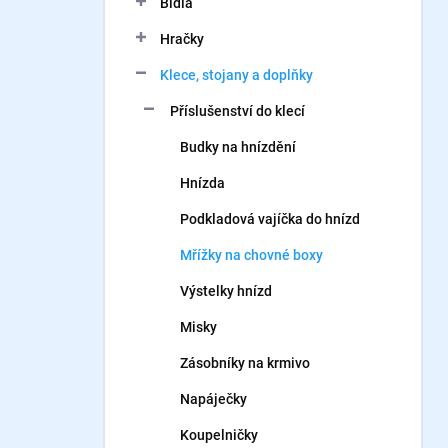
Bidla
í
p
Hračky
a
n
Klece, stojany a doplňky
e
Příslušenství do klecí
l
Budky na hnízdění
Hnízda
Podkladová vajíčka do hnízd
Mřížky na chovné boxy
Výstelky hnízd
Misky
Zásobníky na krmivo
Napáječky
Koupelničky