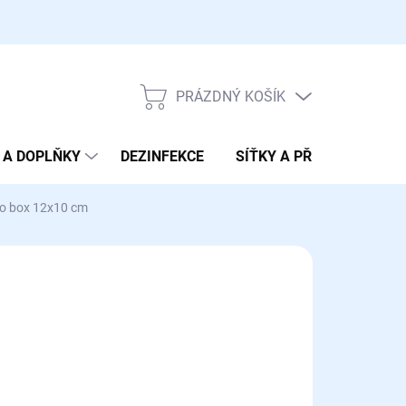
PRÁZDNÝ KOŠÍK
NÁKUPNÍ
KOŠÍK
 A DOPLŇKY
DEZINFEKCE
SÍŤKY A PŘENOSKY
bo box 12x10 cm
:
NOBBY
15 Kč
ná
LADEM
(5 KS)
:
EME DORUČIT