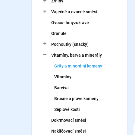
Zrniny
í
p
Vaječné a ovocné směsi
a
n
Ovoco- hmyzožravé
e
Granule
l
Pochoutky (snacky)
Vitamíny, barva a minerály
Grity a minerální kameny
Vitamíny
Barviva
Brusné a jílové kameny
Sépiové kosti
Dokrmovací směsi
Nakličovací směsi