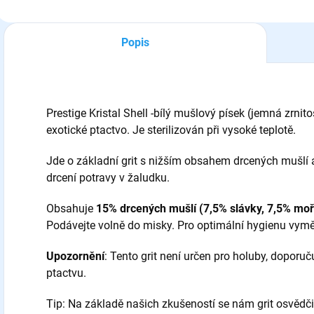
Popis
Prestige Kristal Shell -bílý mušlový písek (jemná zrnit
exotické ptactvo. Je sterilizován při vysoké teplotě.
Jde o základní grit s nižším obsahem drcených mušlí a
drcení potravy v žaludku.
Obsahuje
15% drcených mušlí (7,5% slávky, 7,5% moř
Podávejte volně do misky.
Pro optimální hygienu vymě
Upozornění
: Tento grit není určen pro holuby, dopor
ptactvu.
Tip: Na základě našich zkušeností se nám grit osvědčil