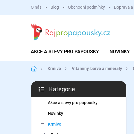
Přejít
O nás
Blog
Obchodní podmínky
Doprava a 
na
obsah
AKCE A SLEVY PRO PAPOUŠKY
NOVINKY
Domů
Krmivo
Vitamíny, barva a minerály
P
Kategorie
o
Přeskočit
s
kategorie
t
Akce a slevy pro papoušky
r
Novinky
a
n
Krmivo
n