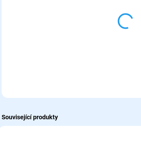
11.
MOŽ
Gri
Bale
DETA
Související produkty
423004
423010