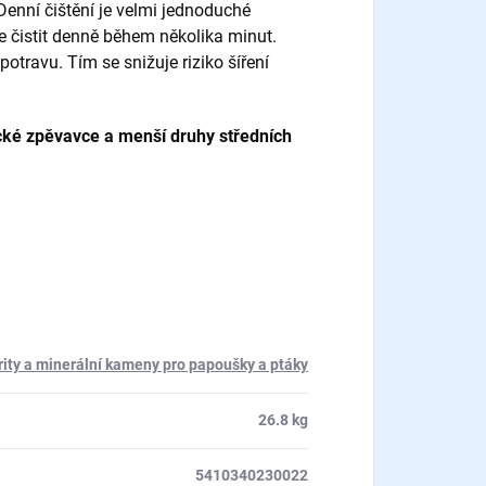
Denní čištění je velmi jednoduché
ze čistit denně během několika minut.
otravu. Tím se snižuje riziko šíření
cké zpěvavce a menší druhy středních
rity a minerální kameny pro papoušky a ptáky
26.8 kg
5410340230022