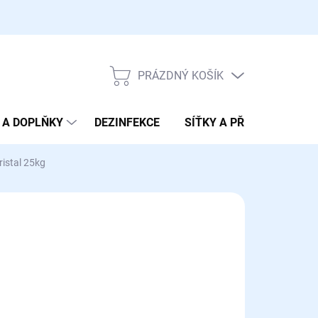
PRÁZDNÝ KOŠÍK
NÁKUPNÍ
KOŠÍK
 A DOPLŇKY
DEZINFEKCE
SÍŤKY A PŘENOSKY
ristal 25kg
70 Kč
ná
LADEM
(2 KS)
:
EME DORUČIT