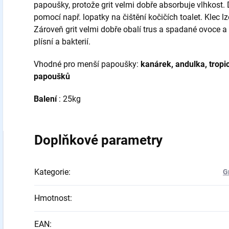
papoušky, protože grit velmi dobře absorbuje vlhkost. 
pomocí např. lopatky na čištění kočičích toalet. Klec l
Zároveň grit velmi dobře obalí trus a spadané ovoce a p
plísní a bakterií.
Vhodné pro menší papoušky:
kanárek, andulka, tropi
papoušků
Balení
: 25kg
Doplňkové parametry
Kategorie
:
G
Hmotnost
:
EAN
: