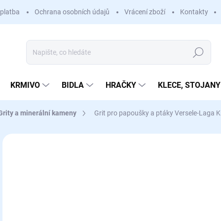
platba
Ochrana osobních údajů
Vrácení zboží
Kontakty
Hledat
KRMIVO
BIDLA
HRAČKY
KLECE, STOJANY
Grity a minerální kameny
Grit pro papoušky a ptáky Versele-Laga K
Neohodnoceno
Podrobnosti hodnocení
5
Měr
SK
cena
MŮŽ
DO: