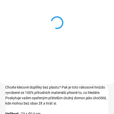
SKLADEM
(15 KS)
Hnízdo pro kanáry z
ratanu NOBBY Nest L
70 Kč
Do košíku
Hnízdo do klece pro ptáky z
přírodního materiálu. Velikost: L
Chcete klecové doplňky bez plastu? Pak je toto rákosové hnízdo
vyrobené ze 100% přírodních materiálů přesně to, co hledáte.
Poskytuje vašim opeřeným přátelům útulný domov jako útočiště,
kde mohou bez obav žít a hrát si.
Velikost
:
23 x Ø14 cm