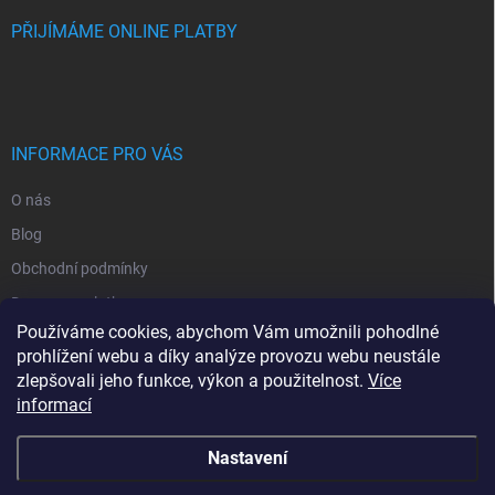
PŘIJÍMÁME ONLINE PLATBY
INFORMACE PRO VÁS
O nás
Blog
Obchodní podmínky
Doprava a platba
Používáme cookies, abychom Vám umožnili pohodlné
Ochrana osobních údajů
prohlížení webu a díky analýze provozu webu neustále
Vrácení zboží
zlepšovali jeho funkce, výkon a použitelnost.
Více
informací
Kontakty
Nastavení