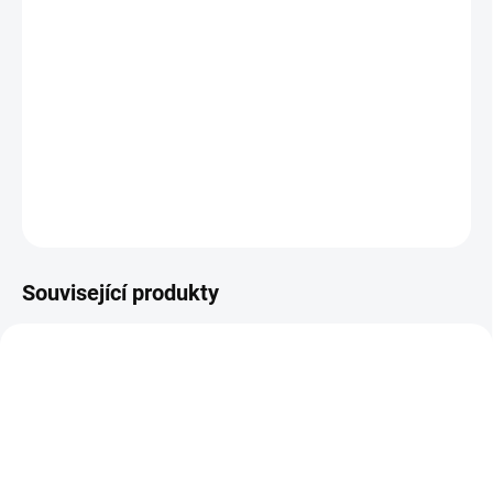
Chcete klecové doplňky bez plastu? Pak je toto rákosové hnízdo
vyrobené ze 100% přírodních materiálů přesně to, co hledáte.
Poskytuje vašim opeřeným přátelům útulný domov jako útočiště,
kde mohou bez obav žít a hrát si.
DETAILNÍ INFORMACE
ZEPTAT SE
HLÍDAT
Související produkty