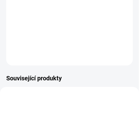
−
+
Přidat do košíku
Bavlněný kruh na lezení pro střední a velké papoušky o průměru
24cm.
DETAILNÍ INFORMACE
ZEPTAT SE
HLÍDAT
Související produkty