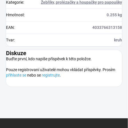
Kategorie
:
Žebříky, prolézačky a houpačky pro papoušky
Hmotnost
:
0.255 kg
EAN
:
4033766313158
Tvar
:
kruh
Diskuze
Buďte první, kdo napíše příspěvek k této položce.
Pouze registrovaní uživatelé mohou vkládat příspěvky. Prosím
přihlaste se
nebo se
registrujte
.
Z
á