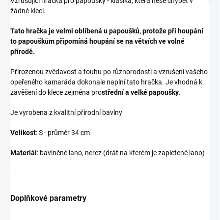
Vzrušující hračka pro papoušky - klasika, která nese chybět v
žádné kleci.
Tato hračka je velmi oblíbená u papoušků, protože při houpání
to papouškům připomíná houpání se na větvích ve volné
přírodě.
Přirozenou zvědavost a touhu po různorodosti a vzrušení vašeho
opeřeného kamaráda dokonale naplní tato hračka. Je vhodná k
zavěšení do klece zejména pro
střední a velké papoušky
.
Je vyrobena z kvalitní přírodní bavlny
Velikost
: S - průměr 34 cm
Materiál
: bavlněné lano, nerez (drát na kterém je zapletené lano)
Doplňkové parametry