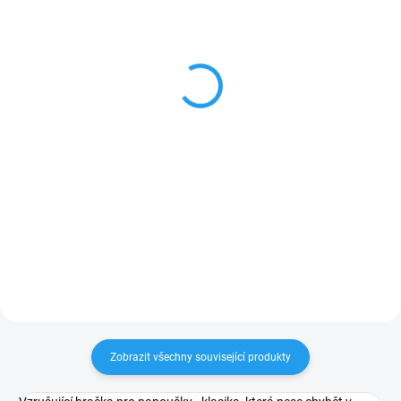
SKLADEM
SKLADEM
(2 KS)
(1 KS)
Hračka pro papoušky a
Hračka pro papoušky a
ptáky Nobby Bavlněný
ptáky Bavlněný kruh bílý
kruh L
XS 14cm
685 Kč
125 Kč
Do košíku
Do košíku
Bavlněný kruh na lezení pro
Bavlněný kruh na lezení pro
střední a velké papoušky o
střední a velké papoušky o
průměru 34cm.
průměru 14cm.
Zobrazit všechny související produkty