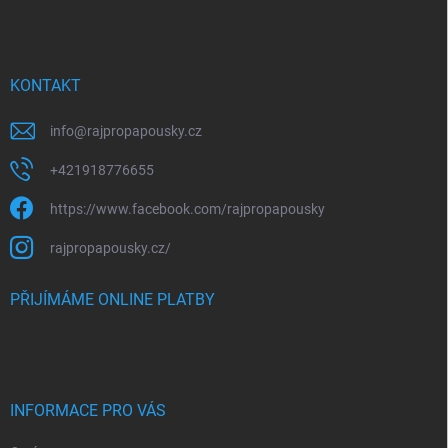
p
a
t
í
KONTAKT
info
@
rajpropapousky.cz
+421918776655
https://www.facebook.com/rajpropapousky
rajpropapousky.cz/
PŘIJÍMÁME ONLINE PLATBY
INFORMACE PRO VÁS