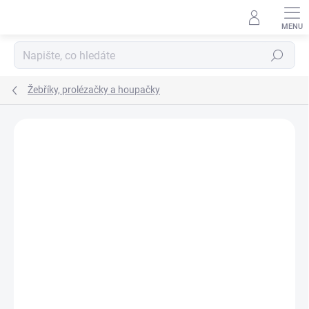
Přejít
na
obsah
Hledat
Žebříky, prolézačky a houpačky
Neohodnoceno
Podrobnosti hodnocení
ZNAČKA:
NOBBY