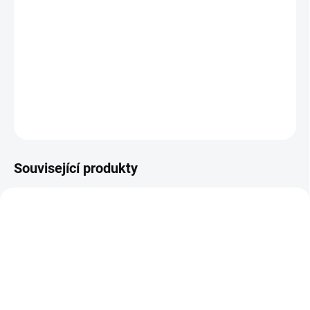
−
+
Přidat do košíku
Kovové hnízdo pro kanáry o průměru 12cm, ideální pro použití
během chovné sezovy.
DETAILNÍ INFORMACE
ZEPTAT SE
HLÍDAT
Související produkty
SKLADEM