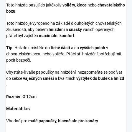
Tato hnízda pasují do jakékoliv
voliéry, klece
nebo
chovatelského
boxu
.
Toto hnízdo je vyrobeno na základě dlouholetých chovatelských
zkušeností, aby během
hnízdění
a
snášky
vašich opeřených
přátel byl zajištěn
maximální komfort
.
Tip:
Hnízdo umístěte do
tiché části
a do
vyšších poloh
v
chovatelském boxu nebo voliéře. Ptáci při hnízdění potřebují mít
pocit bezpečí.
Chystáte-li vaše papoušky na hnízdění, nezapomeňte se podívat
do sekce
vaječných směsí
a kvalitních
výstýlek do budek a hnízd
.
Rozměr
: Ø 12cm
Materiál
: kov
Vhodné pro
malé papoušky, hlavně ale pro kanáry