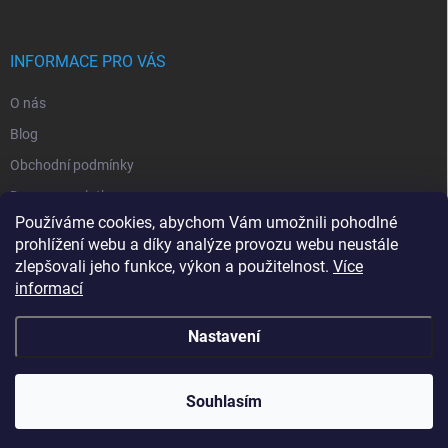
INFORMACE PRO VÁS
O nás
Blog
Obchodní podmínky
Doprava a platba
Používáme cookies, abychom Vám umožnili pohodlné
Ochrana osobních údajů
prohlížení webu a díky analýze provozu webu neustále
Vrácení zboží
zlepšovali jeho funkce, výkon a použitelnost.
Více
informací
Kontakty
Nastavení
Copyright 2026
RajProPapousky.cz
. Všechna práva vyhrazena.
Souhlasím
Vytvořil Shoptet