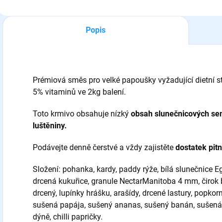
Popis
Prémiová směs pro velké papoušky vyžadující dietní 
5% vitaminů ve 2kg balení.
Toto krmivo obsahuje nízký
obsah slunečnicových se
luštěniny.
Podávejte denně čerstvé a vždy zajistěte
dostatek pit
Složení: pohanka, kardy, paddy rýže, bílá slunečnice E
drcená kukuřice, granule NectarManitoba 4 mm, čirok bí
drcený, lupínky hrášku, arašídy, drcené lastury, popkor
sušená papája, sušený ananas, sušený banán, sušená m
dýně, chilli papričky.