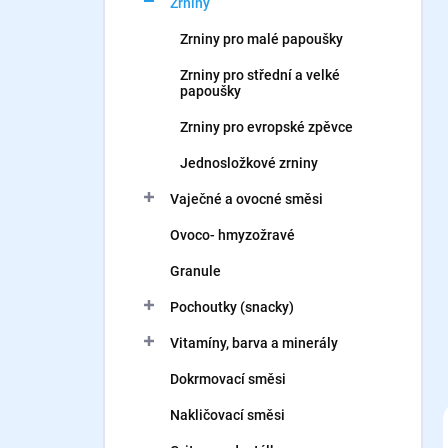
Zrniny
í
p
Zrniny pro malé papoušky
a
n
Zrniny pro střední a velké
papoušky
e
l
Zrniny pro evropské zpěvce
Jednosložkové zrniny
Vaječné a ovocné směsi
Ovoco- hmyzožravé
Granule
Pochoutky (snacky)
Vitamíny, barva a minerály
Dokrmovací směsi
Nakličovací směsi