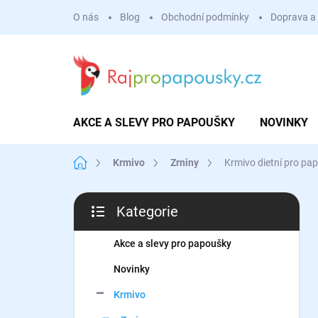
Přejít
O nás
Blog
Obchodní podmínky
Doprava a 
na
obsah
AKCE A SLEVY PRO PAPOUŠKY
NOVINKY
Domů
Krmivo
Zrniny
Krmivo dietní pro pa
P
Kategorie
o
Přeskočit
s
kategorie
t
Akce a slevy pro papoušky
r
Novinky
a
n
Krmivo
n