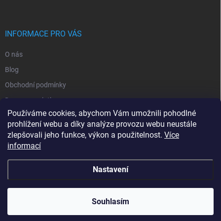
INFORMACE PRO VÁS
O nás
Blog
Obchodní podmínky
Doprava a platba
Používáme cookies, abychom Vám umožnili pohodlné
Ochrana osobních údajů
prohlížení webu a díky analýze provozu webu neustále
Vrácení zboží
zlepšovali jeho funkce, výkon a použitelnost.
Více
informací
Kontakty
Nastavení
Copyright 2026
RajProPapousky.cz
. Všechna práva vyhrazena.
Souhlasím
Vytvořil Shoptet