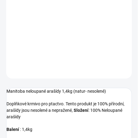
MOŽNOSTI
DORUČENÍ
−
+
Přidat do košíku
Neloupané arašídy pro ptáky a papoušky. Balení: 1,4kg
DETAILNÍ INFORMACE
ZEPTAT SE
HLÍDAT
Manitoba neloupané arašídy 1,4kg (natur- nesolené)
Doplňkové krmivo pro ptactvo. Tento produkt je 100% přírodní,
arašídy jsou nesolené a nepražené,
Složení
: 100% Neloupané
arašídy
Balení
: 1,4kg