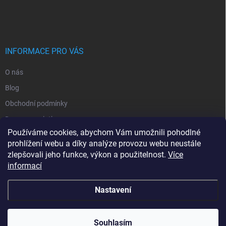
INFORMACE PRO VÁS
O nás
Blog
Obchodní podmínky
Doprava a platba
Používáme cookies, abychom Vám umožnili pohodlné
Ochrana osobních údajů
prohlížení webu a díky analýze provozu webu neustále
Vrácení zboží
zlepšovali jeho funkce, výkon a použitelnost.
Více
informací
Kontakty
Nastavení
Copyright 2026
RajProPapousky.cz
. Všechna práva vyhrazena.
Souhlasím