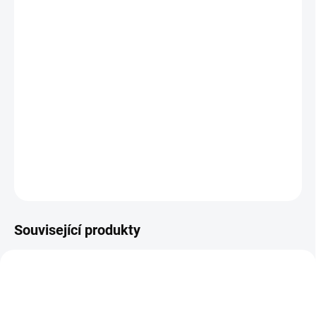
MOŽNOSTI
DORUČENÍ
−
+
Přidat do košíku
Směs vyvinutá speciálně pro čížky lesní, černohlavé, magellánské,
černé, stehlíky a kanárky. Balení 2,5kg
DETAILNÍ INFORMACE
ZEPTAT SE
HLÍDAT
Související produkty
AKCE