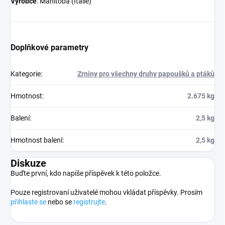
Výrobce
: Manitoba (Itálie)
Doplňkové parametry
Kategorie
:
Zrniny pro všechny druhy papoušků a ptáků
Hmotnost
:
2.675 kg
Balení
:
2,5 kg
Hmotnost balení
:
2,5 kg
Diskuze
Buďte první, kdo napíše příspěvek k této položce.
Pouze registrovaní uživatelé mohou vkládat příspěvky. Prosím
přihlaste se
nebo se
registrujte
.