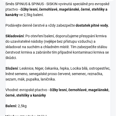
Směs SPINUS & SPINUS - SISKIN vyvinutá speciálně pro evropské
ptactvo -
čížky lesní, černohlavé, magelánské, černé, stehlíky a
kanárky
ve 2,5kg balení.
Podávejte denně čerstvé a vždy zabezpečte
dostatek pitné vody.
Skladování
: Po otevření balení, doporučujeme přesypání krmiva
do uzavíratelné nádoby (nejlépe bez přístupu vzduchu) a
skladovat na suchém a chladném místě. Tím zabezpečíte stálou
čerstvost krmiva a zabráníte tím případné kontaminaci krmiva se
škůdci.
Složení
: Lesknice, Niger, čekanka, řepka, Locika bílá, ostropestřec,
lněné semeno, senegalské proso červené, semenec, reznačka,
sezam, mák, pupalka, laničníka.
Vhodné: evropské ptactvo -
čížky lesní, černohlavé, magelánské,
černé, stehlíky a kanárky
Balení:
2,5kg