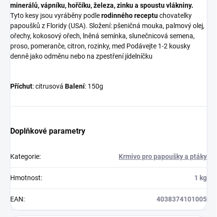
minerálů, vápníku, hořčíku, železa, zinku a spoustu vlákniny.
Tyto kesy jsou vyráběny podle
rodinného receptu
chovatelky
papoušků z Floridy (USA). Složení: pšeničná mouka, palmový olej,
ořechy, kokosový ořech, lněná semínka, slunečnicová semena,
proso, pomeranče, citron, rozinky, med Podávejte 1-2 kousky
denně jako odměnu nebo na zpestření jídelníčku
Příchut
: citrusová
Balení
: 150g
Doplňkové parametry
Kategorie
:
Krmivo pro papoušky a ptáky
Hmotnost
:
1 kg
EAN
:
4038374101005