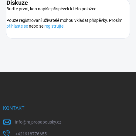
Diskuze
Buďte první, kdo napíše příspěvek k této položce.
Pouze registrovaní uživatelé mohou vkládat příspěvky. Prosím
přihlaste se
nebo se
registrujte
.
Z
á
p
a
t
í
KONTAKT
info
@
rajpropapousky.cz
+421918776655