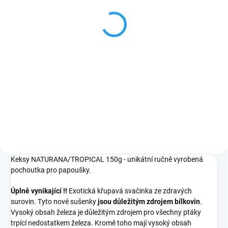
Krmivo ve formě
Krmivo ve formě
sušenek pro papoušky a
sušenek pro papoušky a
ptáky Amaranty 150g
ptáky Nussy 150g
150 Kč
150 Kč
Do košíku
Do košíku
Keksy pro papoušky Amaranthy.
Keksy pro papoušky NUSSY.
Balení: 150g
Balení: 150g
Keksy NATURANA/TROPICAL 150g - unikátní ručně vyrobená
pochoutka pro papoušky.
Úplně vynikající !!
Exotická křupavá svačinka ze zdravých
surovin. Tyto nové sušenky
jsou důležitým zdrojem bílkovin
.
Vysoký obsah železa je důležitým zdrojem pro všechny ptáky
trpící nedostatkem železa. Kromě toho mají vysoký obsah