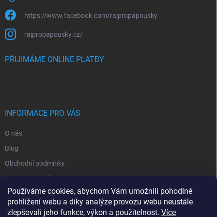
https://www.facebook.com/rajpropapousky
rajpropapousky.cz/
PŘIJÍMÁME ONLINE PLATBY
INFORMACE PRO VÁS
O nás
Blog
Obchodní podmínky
Doprava a platba
Používáme cookies, abychom Vám umožnili pohodlné
Ochrana osobních údajů
prohlížení webu a díky analýze provozu webu neustále
Vrácení zboží
zlepšovali jeho funkce, výkon a použitelnost.
Více