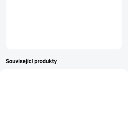
−
+
Přidat do košíku
Keksy pro papoušky Naturana/Tropical. Balení: 150g
DETAILNÍ INFORMACE
ZEPTAT SE
HLÍDAT
Související produkty
SKLADEM
SKLADEM
(7 KS)
(9 KS)