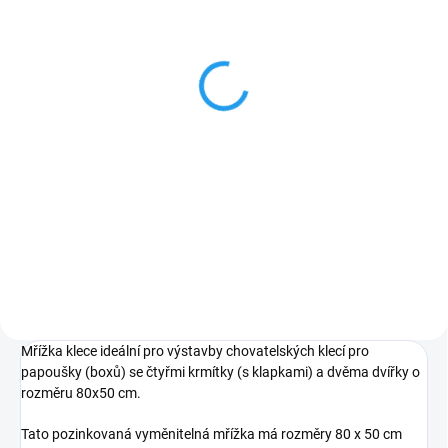
SKLADEM
(3 KS)
Mříž na klec pro
papoušky a ptáky 80x50
VNU1
650 Kč
Do košíku
Mřížka klece s jedním otvorem.
Rozměr 80x50cm
Mřížka klece ideální pro výstavby chovatelských klecí pro
papoušky (boxů) se čtyřmi krmítky (s klapkami) a dvěma dvířky o
rozměru 80x50 cm.
Tato pozinkovaná vyměnitelná mřížka má rozměry 80 x 50 cm