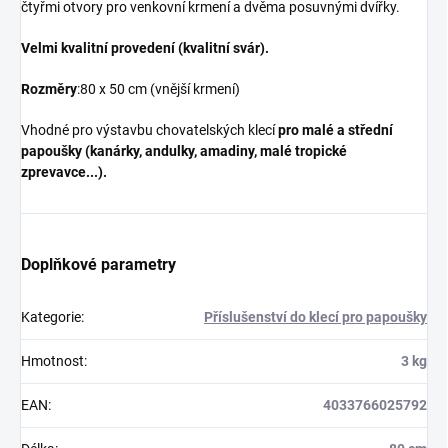
čtyřmi otvory pro venkovní krmení a dvěma posuvnými dvířky.
Velmi kvalitní provedení (kvalitní svár).
Rozměry
:80 x 50 cm (vnější krmení)
Vhodné pro výstavbu chovatelských klecí
pro malé a střední
papoušky (kanárky, andulky, amadiny, malé tropické
zprevavce...).
Doplňkové parametry
Kategorie
:
Příslušenství do klecí pro papoušky
Hmotnost
:
3 kg
EAN
:
4033766025792