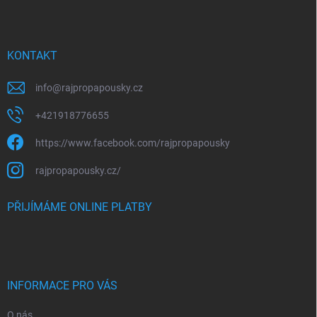
p
a
t
í
KONTAKT
info
@
rajpropapousky.cz
+421918776655
https://www.facebook.com/rajpropapousky
rajpropapousky.cz/
PŘIJÍMÁME ONLINE PLATBY
INFORMACE PRO VÁS
O nás