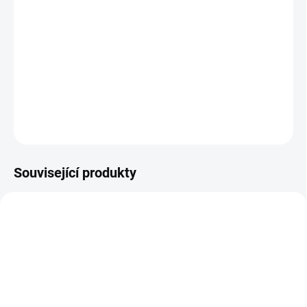
−
+
Přidat do košíku
Mřížka klece ideální pro výstavby chovatelských klecí (boxů) se
čtyřmi krmítky (s klapkami) a dvěma dvířky.
DETAILNÍ INFORMACE
ZEPTAT SE
HLÍDAT
Související produkty