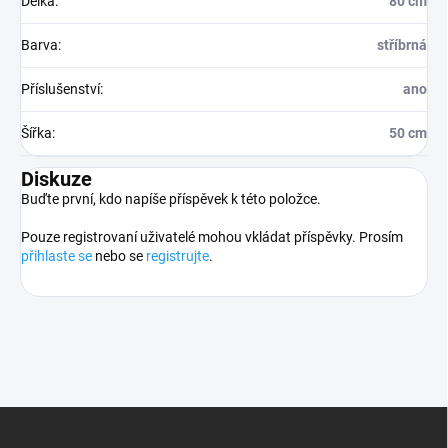
Délka
:
80 cm
Barva
:
stříbrná
Příslušenství
:
ano
Šířka
:
50 cm
Diskuze
Buďte první, kdo napíše příspěvek k této položce.
Pouze registrovaní uživatelé mohou vkládat příspěvky. Prosím
přihlaste se
nebo se
registrujte
.
Z
á