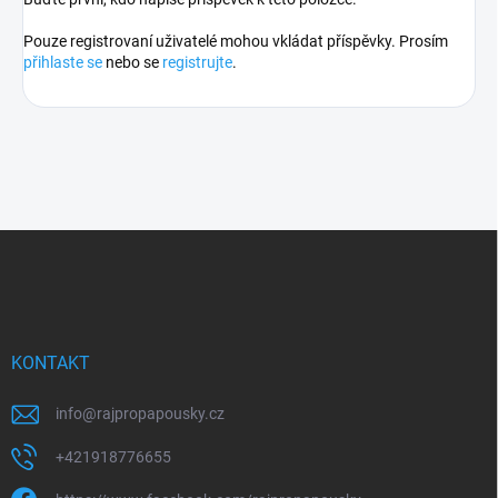
Pouze registrovaní uživatelé mohou vkládat příspěvky. Prosím
přihlaste se
nebo se
registrujte
.
Z
á
p
a
t
í
KONTAKT
info
@
rajpropapousky.cz
+421918776655