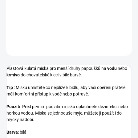
−
+
Přidat do košíku
Kulatá miska s okrajem. Průměr 7cm
DETAILNÍ INFORMACE
ZEPTAT SE
HLÍDAT
Plastová kulatá miska pro menší druhy papoušků na
vodu
nebo
krmivo
do chovatelské kleci v bílé barvě.
Tip
: Misku umístěte co nejblíže k bidlu, aby vaši opeření přátelé
měli komfortní přístup k vodě nebo potravě.
Použití
: Před prvním použitím misku opláchněte dezinfekcí nebo
horkou vodou. Miska se jednoduše myje, můžete ji použít i do
myčky nádobí.
Barva
: bílá