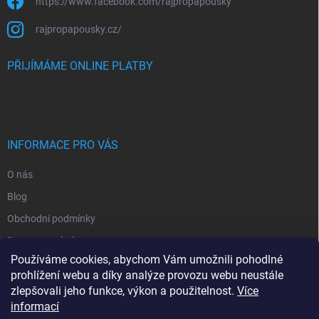
https://www.facebook.com/rajpropapousky
rajpropapousky.cz/
PŘIJÍMÁME ONLINE PLATBY
INFORMACE PRO VÁS
O nás
Blog
Obchodní podmínky
Doprava a platba
Používáme cookies, abychom Vám umožnili pohodlné
Ochrana osobních údajů
prohlížení webu a díky analýze provozu webu neustále
Vrácení zboží
zlepšovali jeho funkce, výkon a použitelnost.
Více
informací
Kontakty