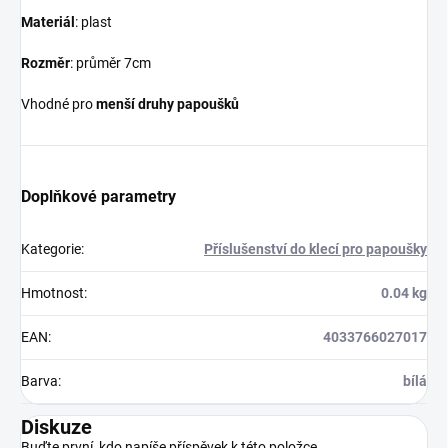
Materiál
: plast
Rozměr
: průměr 7cm
Vhodné pro
menší druhy papoušků
Doplňkové parametry
Kategorie
:
Příslušenství do klecí pro papoušky
Hmotnost
:
0.04 kg
EAN
:
4033766027017
Barva
:
bílá
Diskuze
Buďte první, kdo napíše příspěvek k této položce.