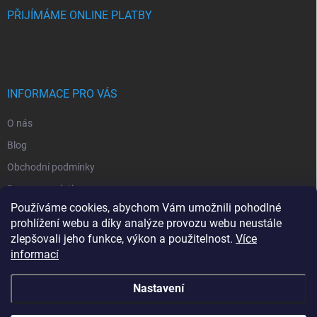
PŘIJÍMÁME ONLINE PLATBY
INFORMACE PRO VÁS
O nás
Blog
Obchodní podmínky
Doprava a platba
Používáme cookies, abychom Vám umožnili pohodlné
Ochrana osobních údajů
prohlížení webu a díky analýze provozu webu neustále
Vrácení zboží
zlepšovali jeho funkce, výkon a použitelnost.
Více
informací
Kontakty
Nastavení