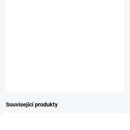
cena:
MŮŽEME
DORUČIT DO:
10.8.2026
MOŽNOSTI
DORUČENÍ
−
+
Přidat do košíku
Zásobník na vodu do voliér "Aviary feeder" o objemu 6l.
DETAILNÍ INFORMACE
ZEPTAT SE
HLÍDAT
Související produkty