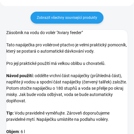
Zobrazit všechny související produkty
Zásobník na vodu do voliér "Aviary feeder"
Tato napáječka pro voliérové ptactvo je velmi praktický pomocník,
který se postará o automatické dávkování vody.
Pro její praktické použití má velkou oblibu u chovatelů.
Návod použití:
oddělte vrchní část napáječky (průhledná část),
naplňte ji vodou a spodní část napáječky (červený talířek) založte.
Potom otočte napáječku o 180 stupňů a voda se přelije po okraj
misky. Jak bude voda odbývat, voda se bude automaticky
doplňovat.
Tip:
Vodu pravidelně vyměňujte. Zároveň doporučujeme
pravidelné mytí. Napáječku umístěte na podlahu voliéry.
Objem
: 6 l