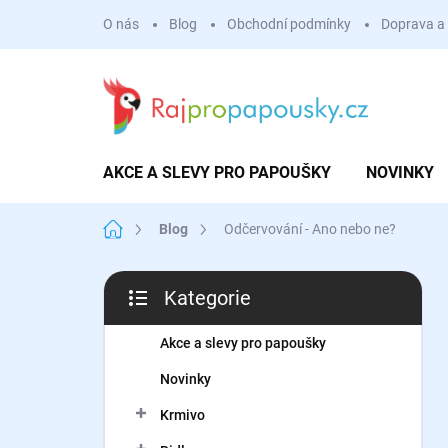
Přejít
O nás
Blog
Obchodní podmínky
Doprava a 
na
obsah
AKCE A SLEVY PRO PAPOUŠKY
NOVINKY
Domů
Blog
Odčervování - Ano nebo ne?
P
Kategorie
o
Přeskočit
s
kategorie
t
Akce a slevy pro papoušky
r
Novinky
a
n
Krmivo
n