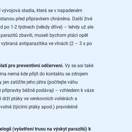
ší vývojová stadia, která se v napadeném
ůstanou před přípravkem chráněna. Další živé
ad po 1-2 týdnech (někdy dříve) – tehdy už ale
parazitů zbavili, museli bychom ptáci opět
 vybraná antiparazitika ve vlnách (2 – 3 x po
latí pro preventivní odčervení.
Vy se asi také
oma nemá kde přijít do kontaktu se zdrojem
n zatížíte jeho játra (počítejte váhu
é přípravky běžně podávají – vzhledem k váze
í drží ptáky ve venkovních voliérách a
olně žijícími ptáky apod.) pravidelně
logii (vyšetření trusu na výskyt parazitů) k