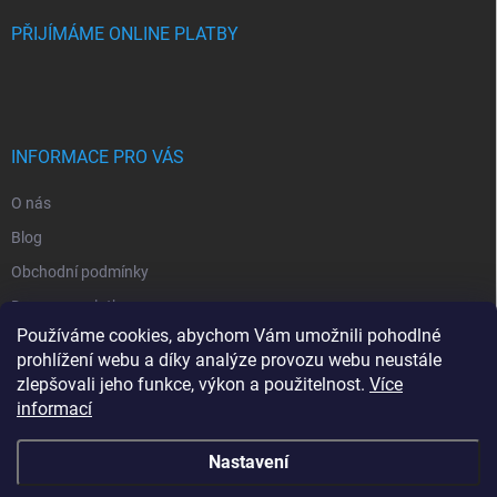
PŘIJÍMÁME ONLINE PLATBY
INFORMACE PRO VÁS
O nás
Blog
Obchodní podmínky
Doprava a platba
Používáme cookies, abychom Vám umožnili pohodlné
Ochrana osobních údajů
prohlížení webu a díky analýze provozu webu neustále
Vrácení zboží
zlepšovali jeho funkce, výkon a použitelnost.
Více
informací
Kontakty
Nastavení