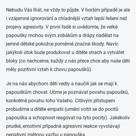
Nebudu Vás lhát, ne vždy to půjde. V horším případě je ale
i vzájemné ignorování a chladnější vztah lepší řešení než
projevy agresivity. V první řadě si uvědomte, že velké
papoušky mohou svým zobákům a drápy nadělat na
jemné dětské pokožce poměrně značné škody. Navíc
jakýkoli útok bude produkovat u dítěte strach a vytvářet
bloky (co nechceme, každý z nás přece chce aby naše děti
měly pozitivní vztah k chovu papoušků).
Je na nás abychom děti vedly a naučili jak se mají k
papouškům chovat. Učme je poznávat povahu papoušků,
konkrétně povahu toho Vašeho. Citlivým přístupem
probudíme u dítěte empatii (umění vcítit se do pocitů
papouška a schopnost reagovat na tyto pocity). Jakékoliv
prudké, emotivní případně agresivní reakce vyvolávají
negativní zpětnou vazbu u papouška.