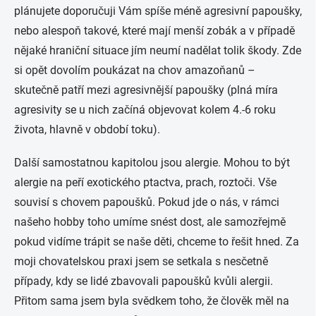
plánujete doporučuji Vám spíše méně agresivní papoušky,
nebo alespoň takové, které mají menší zobák a v případě
nějaké hraniční situace jím neumí nadělat tolik škody. Zde
si opět dovolím poukázat na chov amazoňanů –
skutečně patří mezi agresivnější papoušky (plná míra
agresivity se u nich začíná objevovat kolem 4.-6 roku
života, hlavně v období toku).
Další samostatnou kapitolou jsou alergie. Mohou to být
alergie na peří exotického ptactva, prach, roztoči. Vše
souvisí s chovem papoušků. Pokud jde o nás, v rámci
našeho hobby toho umíme snést dost, ale samozřejmě
pokud vidíme trápit se naše děti, chceme to řešit hned. Za
moji chovatelskou praxi jsem se setkala s nesčetně
případy, kdy se lidé zbavovali papoušků kvůli alergii.
Přitom sama jsem byla svědkem toho, že člověk měl na