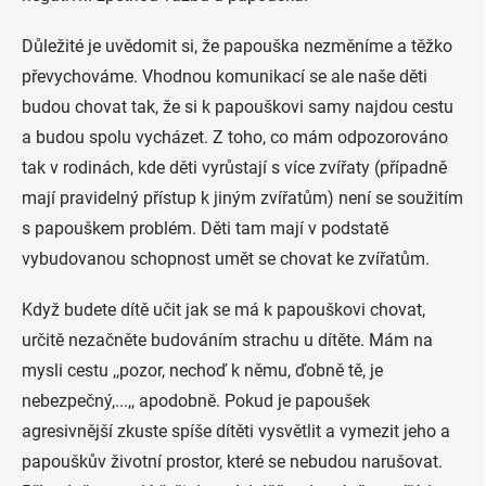
Důležité je uvědomit si, že papouška nezměníme a těžko
převychováme. Vhodnou komunikací se ale naše děti
budou chovat tak, že si k papouškovi samy najdou cestu
a budou spolu vycházet. Z toho, co mám odpozorováno
tak v rodinách, kde děti vyrůstají s více zvířaty (případně
mají pravidelný přístup k jiným zvířatům) není se soužitím
s papouškem problém. Děti tam mají v podstatě
vybudovanou schopnost umět se chovat ke zvířatům.
Když budete dítě učit jak se má k papouškovi chovat,
určitě nezačněte budováním strachu u dítěte. Mám na
mysli cestu ,,pozor, nechoď k němu, ďobně tě, je
nebezpečný,...,, apodobně. Pokud je papoušek
agresivnější zkuste spíše dítěti vysvětlit a vymezit jeho a
papouškův životní prostor, které se nebudou narušovat.