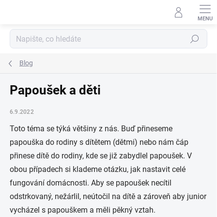
Přejít
na
obsah
Hledat
Blog
Papoušek a děti
6.9.2022
Toto téma se týká většiny z nás. Buď přineseme
papouška do rodiny s dítětem (dětmi) nebo nám čáp
přinese dítě do rodiny, kde se již zabydlel papoušek. V
obou případech si klademe otázku, jak nastavit celé
fungování domácnosti. Aby se papoušek necítil
odstrkovaný, nežárlil, neútočil na dítě a zároveň aby junior
vycházel s papouškem a měli pěkný vztah.