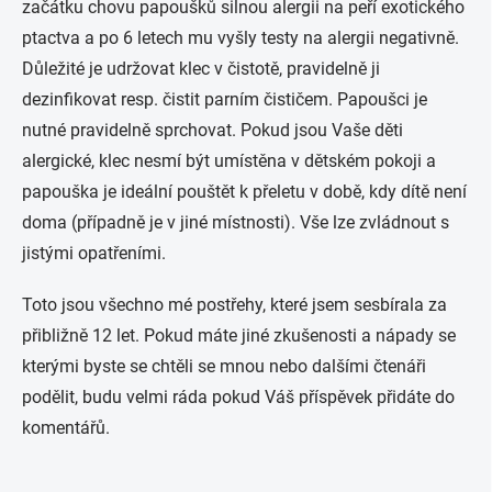
začátku chovu papoušků silnou alergii na peří exotického
ptactva a po 6 letech mu vyšly testy na alergii negativně.
Důležité je udržovat klec v čistotě, pravidelně ji
dezinfikovat resp. čistit parním čističem. Papoušci je
nutné pravidelně sprchovat. Pokud jsou Vaše děti
alergické, klec nesmí být umístěna v dětském pokoji a
papouška je ideální pouštět k přeletu v době, kdy dítě není
doma (případně je v jiné místnosti). Vše lze zvládnout s
jistými opatřeními.
Toto jsou všechno mé postřehy, které jsem sesbírala za
přibližně 12 let. Pokud máte jiné zkušenosti a nápady se
kterými byste se chtěli se mnou nebo dalšími čtenáři
podělit, budu velmi ráda pokud Váš příspěvek přidáte do
komentářů.