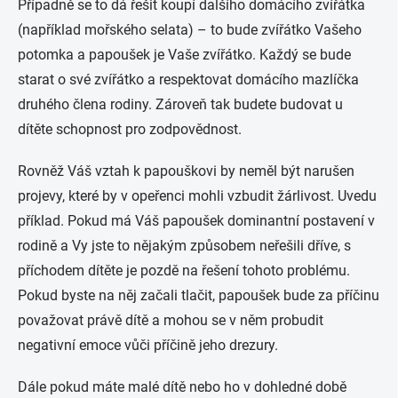
Případně se to dá řešit koupí dalšího domácího zvířátka
(například mořského selata) – to bude zvířátko Vašeho
potomka a papoušek je Vaše zvířátko. Každý se bude
starat o své zvířátko a respektovat domácího mazlíčka
druhého člena rodiny. Zároveň tak budete budovat u
dítěte schopnost pro zodpovědnost.
Rovněž Váš vztah k papouškovi by neměl být narušen
projevy, které by v opeřenci mohli vzbudit žárlivost. Uvedu
příklad. Pokud má Váš papoušek dominantní postavení v
rodině a Vy jste to nějakým způsobem neřešili dříve, s
příchodem dítěte je pozdě na řešení tohoto problému.
Pokud byste na něj začali tlačit, papoušek bude za příčinu
považovat právě dítě a mohou se v něm probudit
negativní emoce vůči příčině jeho drezury.
Dále pokud máte malé dítě nebo ho v dohledné době